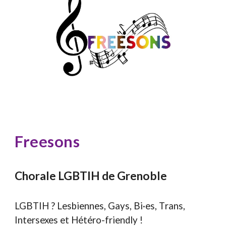
Freesons
Chorale LGBTIH de Grenoble
LGBTIH ? Lesbiennes,
G
ays,
B
i·es,
T
rans,
I
ntersexes et
H
étéro-friendly !